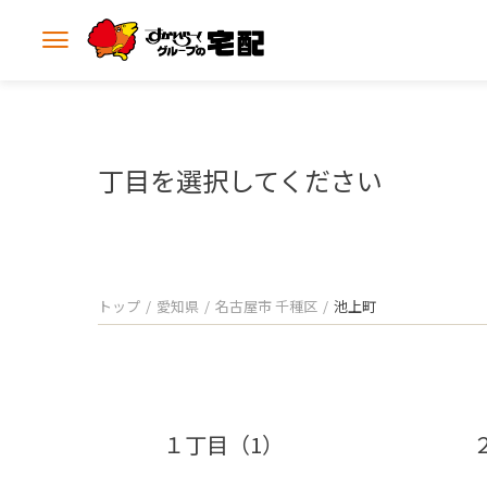
メ
ニ
ュ
ー
を
開
丁目を選択してください
く
トップ
愛知県
名古屋市 千種区
池上町
１丁目（1）