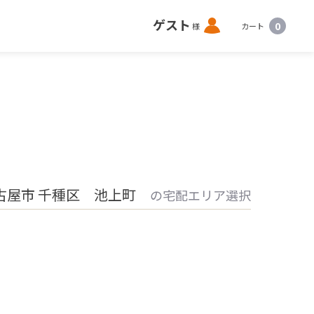
ロ
ゲスト
0
様
カート
グ
イ
ン
古屋市 千種区 池上町
の宅配エリア選択