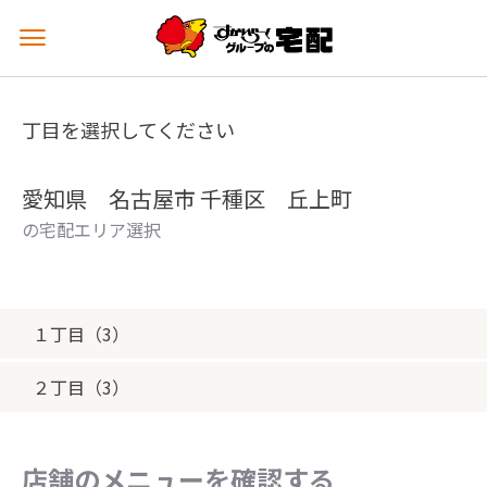
メ
ニ
ュ
ー
丁目を選択してください
を
開
く
愛知県 名古屋市 千種区 丘上町
の宅配エリア選択
１丁目（3）
２丁目（3）
店舗のメニューを確認する