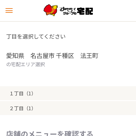
メ
ニ
ュ
ー
丁目を選択してください
を
開
く
愛知県 名古屋市 千種区 法王町
の宅配エリア選択
１丁目（1）
２丁目（1）
店舗のメニューを確認する