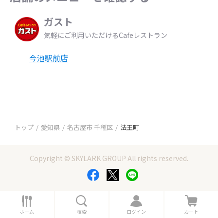
ガスト
気軽にご利用いただけるCafeレストラン
今池駅前店
トップ
愛知県
名古屋市 千種区
法王町
Copyright © SKYLARK GROUP All rights reserved.
ホ
検
ロ
カ
ー
索
グ
ー
ホーム
検索
ログイン
カート