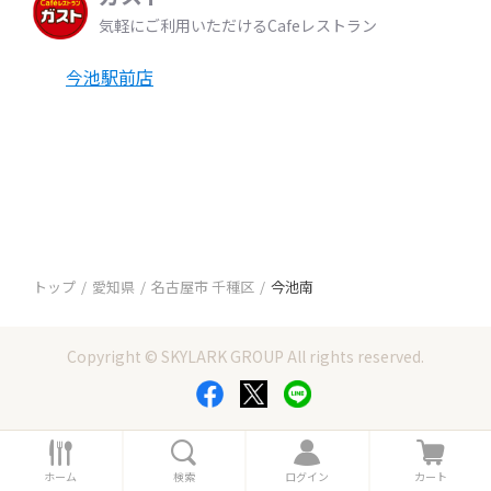
気軽にご利用いただけるCafeレストラン
今池駅前店
トップ
愛知県
名古屋市 千種区
今池南
Copyright © SKYLARK GROUP All rights reserved.
ホ
検
ロ
カ
ー
索
グ
ー
ホーム
検索
ログイン
カート