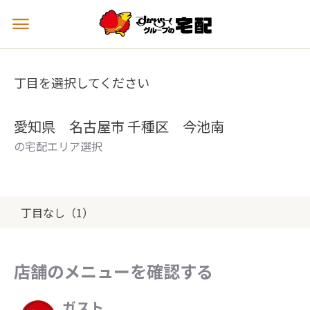
メ
ニ
ュ
ー
丁目を選択してください
を
開
く
愛知県 名古屋市 千種区 今池南
の宅配エリア選択
丁目なし（1）
店舗のメニューを確認する
ガスト