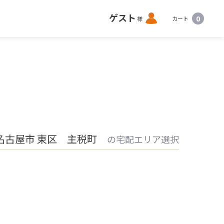
ロ
ゲスト
0
様
カート
グ
イ
ン
名古屋市 東区 主税町
の宅配エリア選択