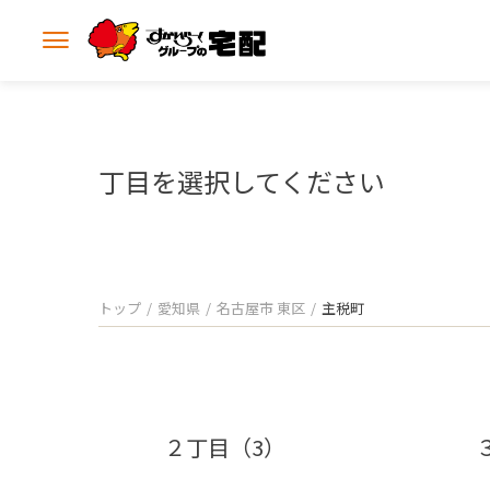
メ
ニ
ュ
ー
を
開
丁目を選択してください
く
トップ
愛知県
名古屋市 東区
主税町
２丁目（3）