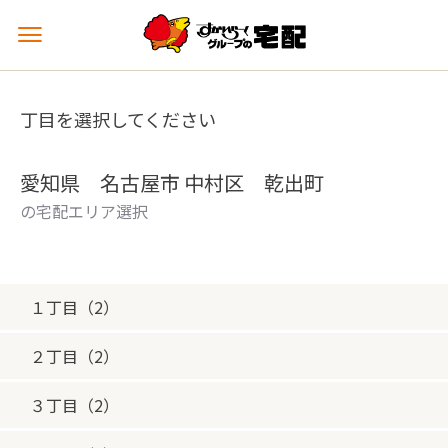
メ
ニ
ュ
ー
丁目を選択してください
を
開
く
愛知県 名古屋市 中村区 乾出町
の宅配エリア選択
１丁目（2）
２丁目（2）
３丁目（2）