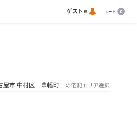
ロ
ゲスト
0
様
カート
グ
イ
ン
古屋市 中村区 豊幡町
の宅配エリア選択