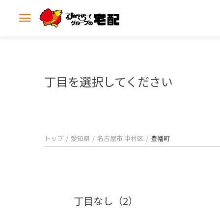
メ
ニ
ュ
ー
を
開
丁目を選択してください
く
トップ
愛知県
名古屋市 中村区
豊幡町
丁目なし（2）