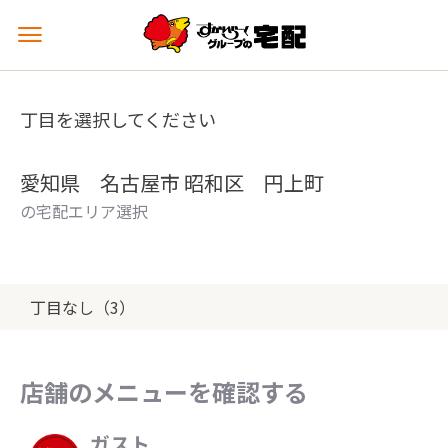
メ
ニ
ュ
ー
丁目を選択してください
を
開
く
愛知県 名古屋市 昭和区 円上町
の宅配エリア選択
丁目なし（3）
店舗のメニューを確認する
ガスト