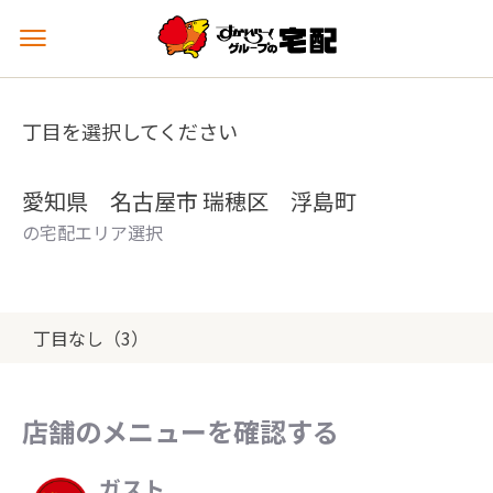
メ
ニ
ュ
ー
丁目を選択してください
を
開
く
愛知県 名古屋市 瑞穂区 浮島町
の宅配エリア選択
丁目なし（3）
店舗のメニューを確認する
ガスト