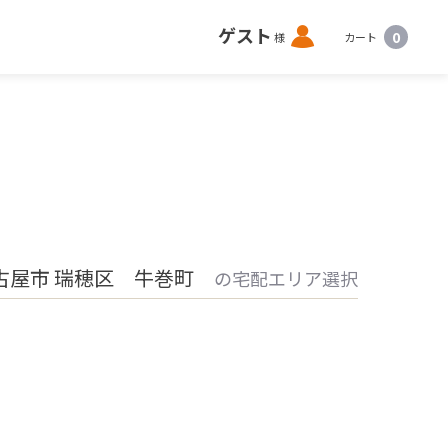
ロ
ゲスト
0
様
カート
グ
イ
ン
古屋市 瑞穂区 牛巻町
の宅配エリア選択