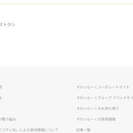
ストラン
問
すかいらーくコーポレートサイト
法
すかいらーくグループ ブランドサ
すかいらーくのお持ち帰り
の取り組み
すかいらーくの採用情報
ビリティ法」による産地情報について
記事一覧