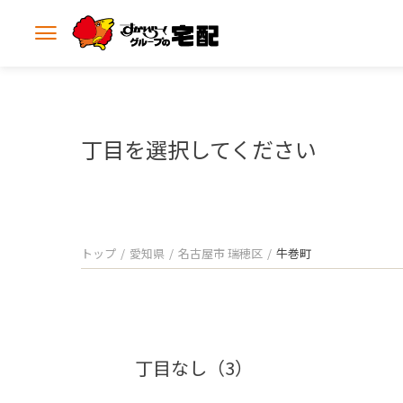
メ
ニ
ュ
ー
を
開
丁目を選択してください
く
トップ
愛知県
名古屋市 瑞穂区
牛巻町
丁目なし（3）