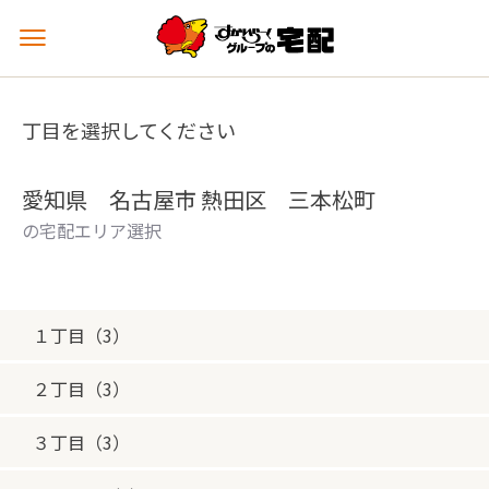
メ
ニ
ュ
ー
丁目を選択してください
を
開
く
愛知県 名古屋市 熱田区 三本松町
の宅配エリア選択
１丁目（3）
２丁目（3）
３丁目（3）