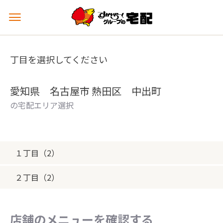
メ
ニ
ュ
ー
丁目を選択してください
を
開
く
愛知県 名古屋市 熱田区 中出町
の宅配エリア選択
１丁目（2）
２丁目（2）
店舗のメニューを確認する