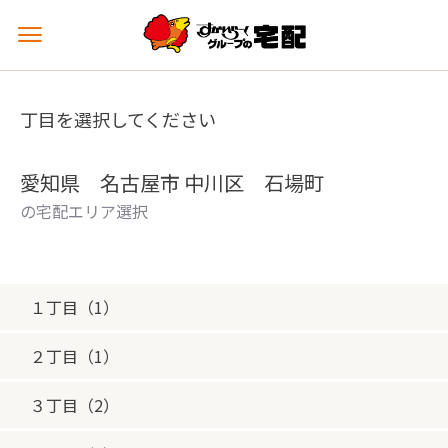
メ
ニ
ュ
ー
丁目を選択してください
を
開
く
愛知県 名古屋市 中川区 石場町
の宅配エリア選択
１丁目（1）
２丁目（1）
３丁目（2）