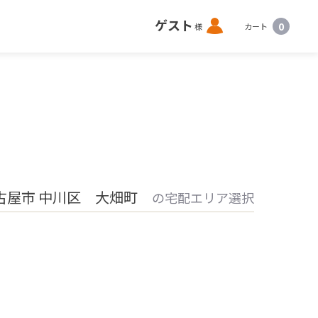
ロ
ゲスト
0
様
カート
グ
イ
ン
古屋市 中川区 大畑町
の宅配エリア選択