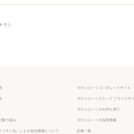
トラン
問
すかいらーくコーポレートサイト
法
すかいらーくグループ ブランドサ
すかいらーくのお持ち帰り
の取り組み
すかいらーくの採用情報
ビリティ法」による産地情報について
記事一覧