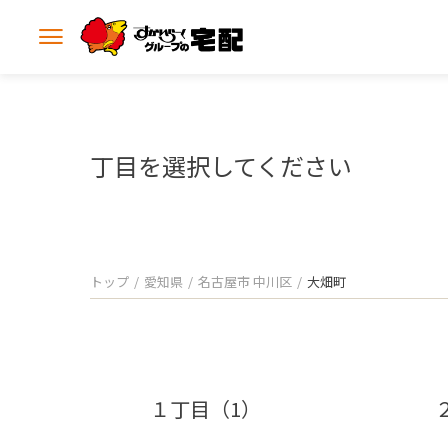
メ
ニ
ュ
ー
を
開
丁目を選択してください
く
トップ
愛知県
名古屋市 中川区
大畑町
１丁目（1）