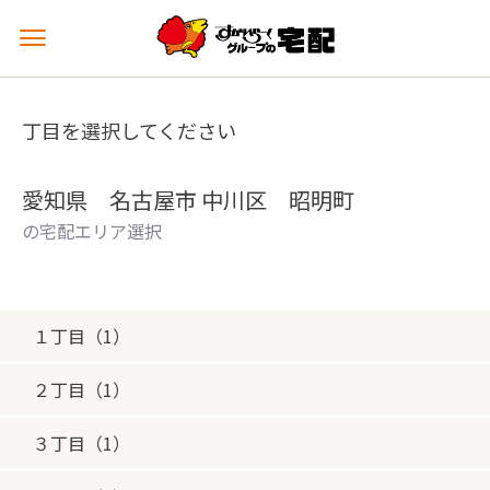
メ
ニ
ュ
ー
丁目を選択してください
を
開
く
愛知県 名古屋市 中川区 昭明町
の宅配エリア選択
１丁目（1）
２丁目（1）
３丁目（1）