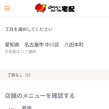
メ
ニ
ュ
ー
丁目を選択してください
を
開
く
愛知県 名古屋市 中川区 八田本町
の宅配エリア選択
丁目なし（1）
店舗のメニューを確認する
夢庵