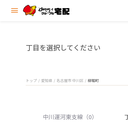
メ
ニ
ュ
ー
を
開
丁目を選択してください
く
トップ
愛知県
名古屋市 中川区
柳堀町
中川運河東支線（0）