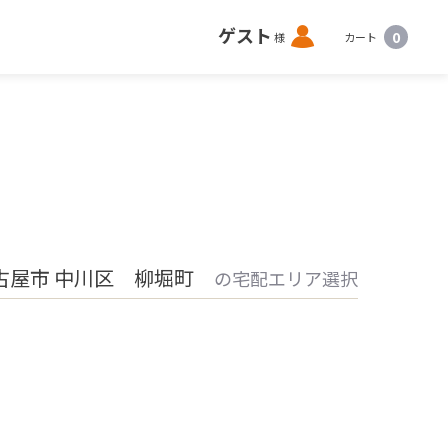
ロ
ゲスト
0
様
カート
グ
イ
ン
古屋市 中川区 柳堀町
の宅配エリア選択