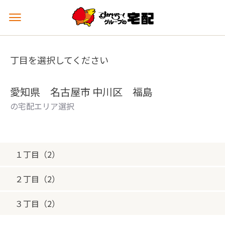
メ
ニ
ュ
ー
丁目を選択してください
を
開
く
愛知県 名古屋市 中川区 福島
の宅配エリア選択
１丁目（2）
２丁目（2）
３丁目（2）