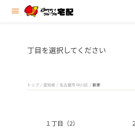
メ
ニ
ュ
ー
を
開
丁目を選択してください
く
トップ
愛知県
名古屋市 中川区
新家
１丁目（2）