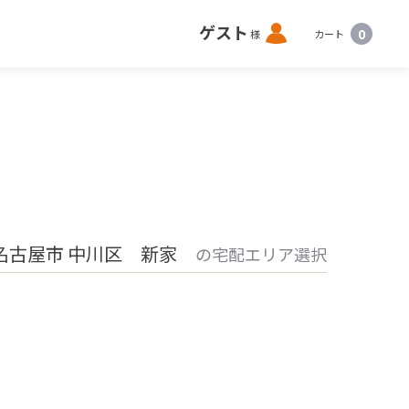
ロ
ゲスト
0
様
カート
グ
イ
ン
名古屋市 中川区 新家
の宅配エリア選択