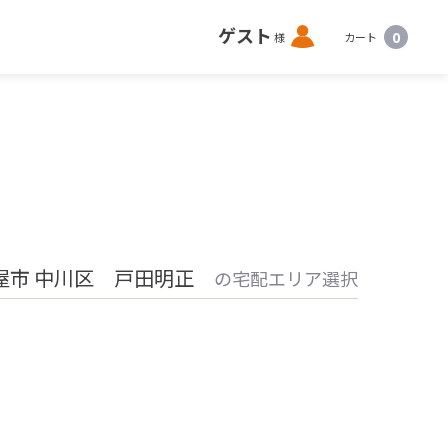
ロ
ゲスト
0
様
カート
グ
イ
ン
屋市 中川区 戸田明正
の宅配エリア選択