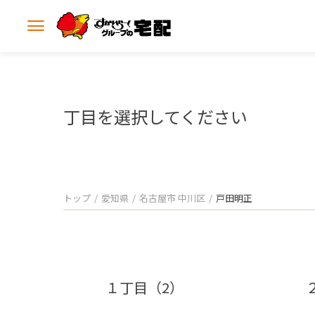
メ
ニ
ュ
ー
を
開
丁目を選択してください
く
トップ
愛知県
名古屋市 中川区
戸田明正
１丁目（2）