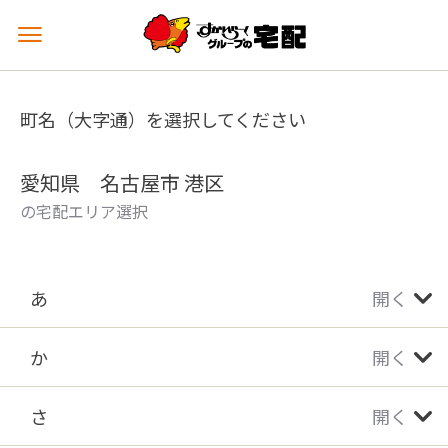
メ
ニ
ュ
ー
町名（大字通）を選択してください
を
開
く
愛知県 名古屋市 港区
の宅配エリア選択
あ
開く
か
開く
さ
開く