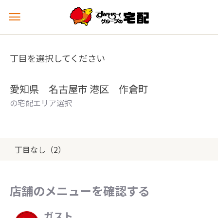
メ
ニ
ュ
ー
丁目を選択してください
を
開
く
愛知県 名古屋市 港区 作倉町
の宅配エリア選択
丁目なし（2）
店舗のメニューを確認する
ガスト