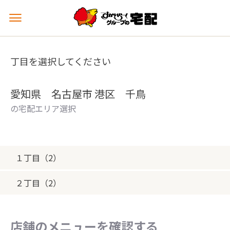
メ
ニ
ュ
ー
丁目を選択してください
を
開
く
愛知県 名古屋市 港区 千鳥
の宅配エリア選択
１丁目（2）
２丁目（2）
店舗のメニューを確認する