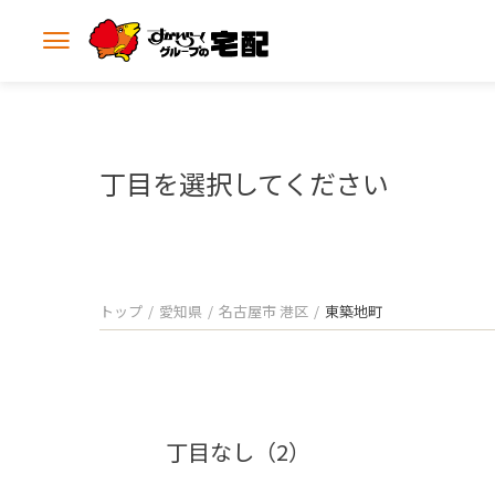
メ
ニ
ュ
ー
を
開
丁目を選択してください
く
トップ
愛知県
名古屋市 港区
東築地町
丁目なし（2）