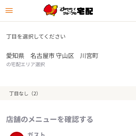
メ
ニ
ュ
ー
丁目を選択してください
を
開
く
愛知県 名古屋市 守山区 川宮町
の宅配エリア選択
丁目なし（2）
店舗のメニューを確認する
ガスト