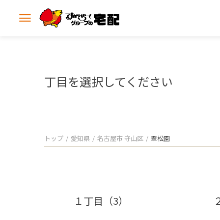
メ
ニ
ュ
ー
を
開
丁目を選択してください
く
トップ
愛知県
名古屋市 守山区
翠松園
１丁目（3）