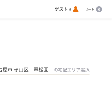
ロ
ゲスト
0
様
カート
グ
イ
ン
古屋市 守山区 翠松園
の宅配エリア選択