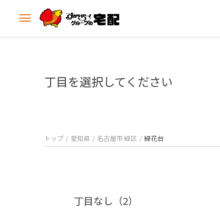
メ
ニ
ュ
ー
を
開
丁目を選択してください
く
トップ
愛知県
名古屋市 緑区
緑花台
丁目なし（2）