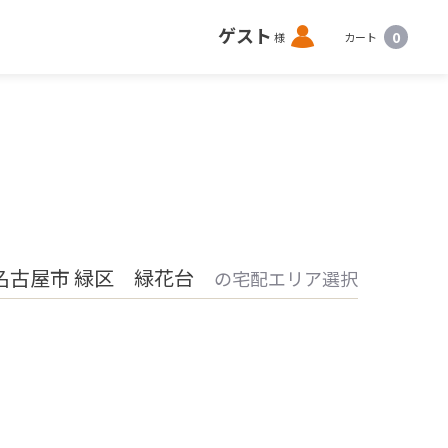
ロ
ゲスト
0
様
カート
グ
イ
ン
名古屋市 緑区 緑花台
の宅配エリア選択