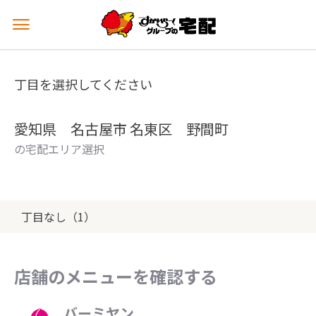
メ
ニ
ュ
ー
丁目を選択してください
を
開
く
愛知県 名古屋市 名東区 野間町
の宅配エリア選択
丁目なし（1）
店舗のメニューを確認する
バーミヤン