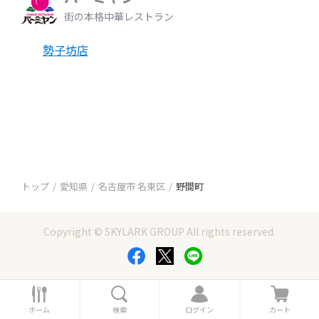
街の本格中華レストラン
勢子坊店
トップ
愛知県
名古屋市 名東区
野間町
Copyright © SKYLARK GROUP All rights reserved.
ホ
検
ロ
カ
ー
索
グ
ー
ホーム
検索
ログイン
カート