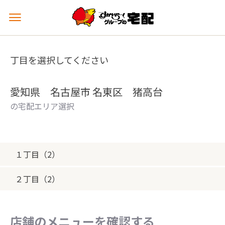
メ
ニ
ュ
ー
丁目を選択してください
を
開
く
愛知県 名古屋市 名東区 猪高台
の宅配エリア選択
１丁目（2）
２丁目（2）
店舗のメニューを確認する