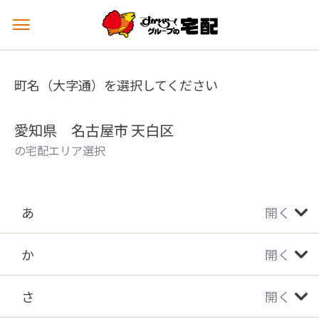
メ
ニ
ュ
ー
町名（大字通）を選択してください
を
開
く
愛知県 名古屋市 天白区
の宅配エリア選択
あ
開く
か
開く
さ
開く