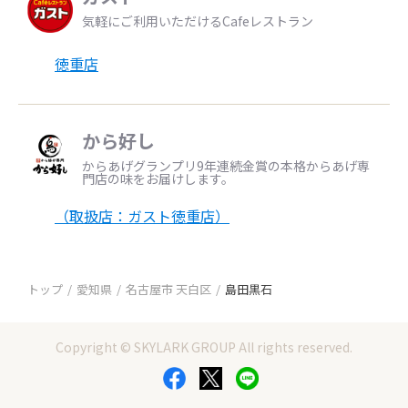
気軽にご利用いただけるCafeレストラン
徳重店
から好し
からあげグランプリ9年連続金賞の本格からあげ専
門店の味をお届けします。
（取扱店：ガスト徳重店）
トップ
愛知県
名古屋市 天白区
島田黒石
Copyright © SKYLARK GROUP All rights reserved.