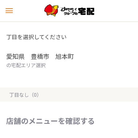
メ
ニ
ュ
ー
丁目を選択してください
を
開
く
愛知県 豊橋市 旭本町
の宅配エリア選択
丁目なし（0）
店舗のメニューを確認する