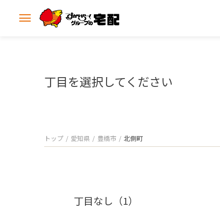
メ
ニ
ュ
ー
を
開
丁目を選択してください
く
トップ
愛知県
豊橋市
北側町
丁目なし（1）