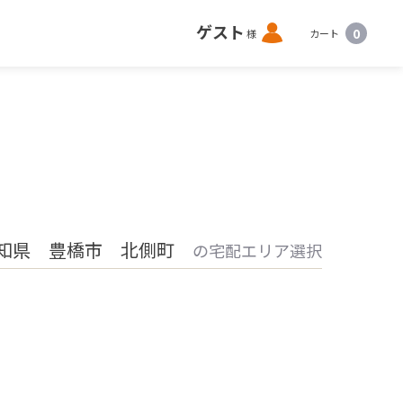
ロ
ゲスト
0
様
カート
グ
イ
ン
知県 豊橋市 北側町
の宅配エリア選択