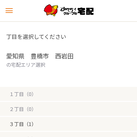
メ
ニ
ュ
ー
丁目を選択してください
を
開
く
愛知県 豊橋市 西岩田
の宅配エリア選択
１丁目（0）
２丁目（0）
３丁目（1）