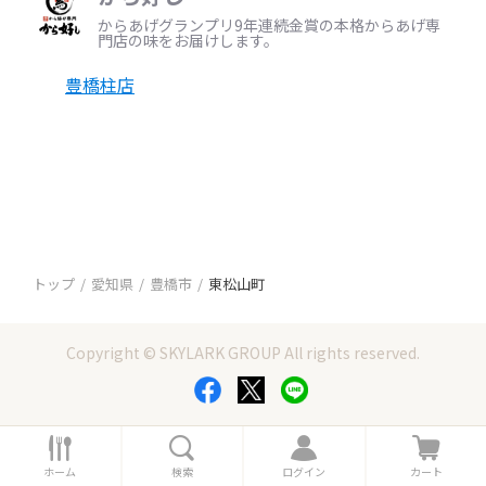
からあげグランプリ9年連続金賞の本格からあげ専
門店の味をお届けします。
豊橋柱店
トップ
愛知県
豊橋市
東松山町
Copyright © SKYLARK GROUP All rights reserved.
ホ
検
ロ
カ
ー
索
グ
ー
ホーム
検索
ログイン
カート