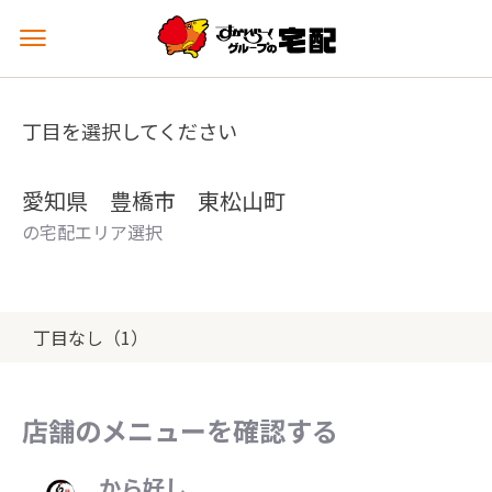
メ
ニ
ュ
ー
丁目を選択してください
を
開
く
愛知県 豊橋市 東松山町
の宅配エリア選択
丁目なし（1）
店舗のメニューを確認する
から好し