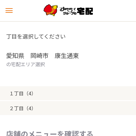
メ
ニ
ュ
ー
丁目を選択してください
を
開
く
愛知県 岡崎市 康生通東
の宅配エリア選択
１丁目（4）
２丁目（4）
店舗のメニューを確認する