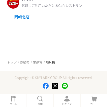
気軽にご利用いただけるCafeレストラン
岡崎北店
トップ
愛知県
岡崎市
能見町
Copyright © SKYLARK GROUP All rights reserved.
ホ
検
ロ
カ
ー
索
グ
ー
ホーム
検索
ログイン
カート