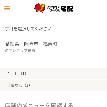
メ
ニ
ュ
ー
丁目を選択してください
を
開
く
愛知県 岡崎市 福寿町
の宅配エリア選択
１丁目（1）
丁目なし（1）
店舗のメニューを確認する