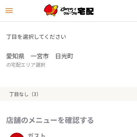
メ
ニ
ュ
ー
丁目を選択してください
を
開
く
愛知県 一宮市 日光町
の宅配エリア選択
丁目なし（3）
店舗のメニューを確認する
ガスト