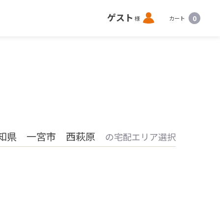
ロ
ゲスト
0
様
カート
グ
イ
ン
知県 一宮市 西萩原
の宅配エリア選択