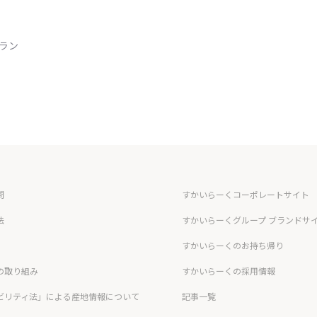
トラン
問
すかいらーくコーポレートサイト
法
すかいらーくグループ ブランドサ
すかいらーくのお持ち帰り
の取り組み
すかいらーくの採用情報
ビリティ法」による産地情報について
記事一覧