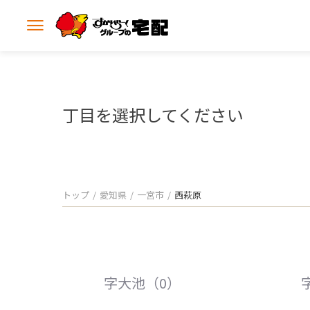
メ
ニ
ュ
ー
を
開
丁目を選択してください
く
トップ
愛知県
一宮市
西萩原
字大池（0）