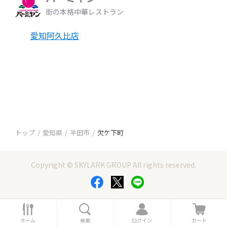
街の本格中華レストラン
愛知阿久比店
トップ
愛知県
半田市
欠ケ下町
Copyright © SKYLARK GROUP All rights reserved.
ホ
検
ロ
カ
ー
索
グ
ー
ホーム
検索
ログイン
カート