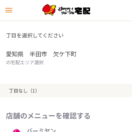
メ
ニ
ュ
ー
丁目を選択してください
を
開
く
愛知県 半田市 欠ケ下町
の宅配エリア選択
丁目なし（1）
店舗のメニューを確認する
バーミヤン