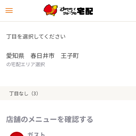
メ
ニ
ュ
ー
丁目を選択してください
を
開
く
愛知県 春日井市 王子町
の宅配エリア選択
丁目なし（3）
店舗のメニューを確認する
ガスト