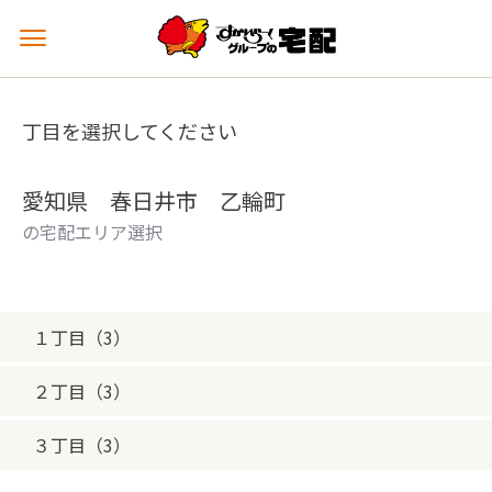
メ
ニ
ュ
ー
丁目を選択してください
を
開
く
愛知県 春日井市 乙輪町
の宅配エリア選択
１丁目（3）
２丁目（3）
３丁目（3）