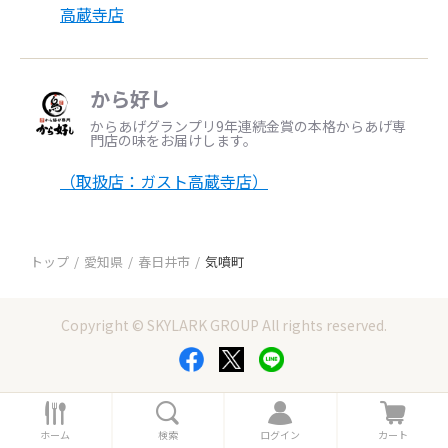
高蔵寺店
から好し
からあげグランプリ9年連続金賞の本格からあげ専
門店の味をお届けします。
（取扱店：ガスト高蔵寺店）
トップ
愛知県
春日井市
気噴町
Copyright © SKYLARK GROUP All rights reserved.
ホ
検
ロ
カ
ー
索
グ
ー
ホーム
検索
ログイン
カート