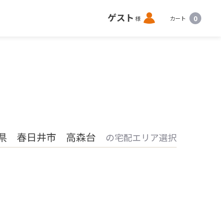
ロ
ゲスト
0
様
カート
グ
イ
ン
県 春日井市 高森台
の宅配エリア選択