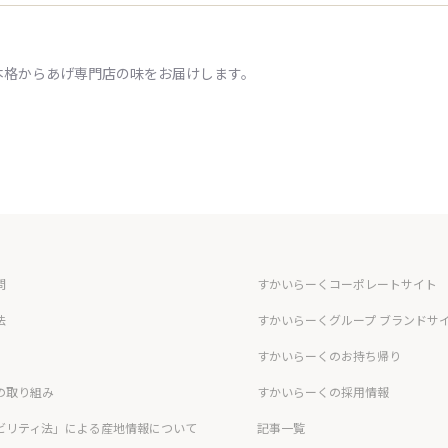
本格からあげ専門店の味をお届けします。
問
すかいらーくコーポレートサイト
法
すかいらーくグループ ブランドサ
すかいらーくのお持ち帰り
の取り組み
すかいらーくの採用情報
ビリティ法」による産地情報について
記事一覧