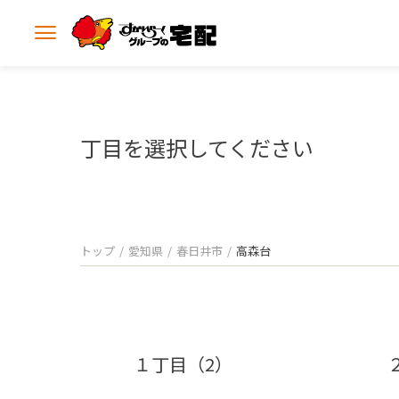
メ
ニ
ュ
ー
を
開
丁目を選択してください
く
トップ
愛知県
春日井市
高森台
１丁目（2）