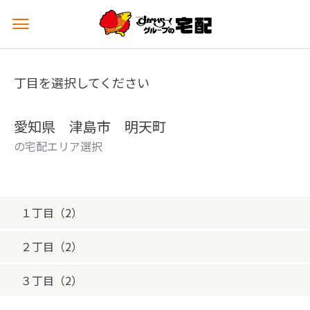
メ
ニ
ュ
ー
丁目を選択してください
を
開
く
愛知県 津島市 明天町
の宅配エリア選択
１丁目（2）
２丁目（2）
３丁目（2）