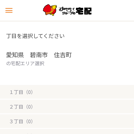
メ
ニ
ュ
ー
丁目を選択してください
を
開
く
愛知県 碧南市 住吉町
の宅配エリア選択
１丁目（0）
２丁目（0）
３丁目（0）