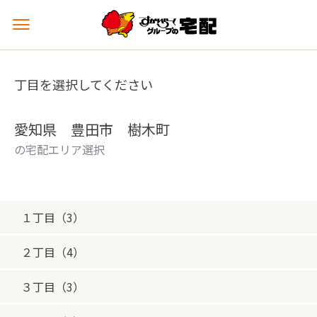
メ
ニ
ュ
ー
丁目を選択してください
を
開
く
愛知県 豊田市 樹木町
の宅配エリア選択
１丁目（3）
２丁目（4）
３丁目（3）