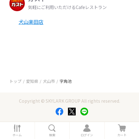
気軽にご利用いただけるCafeレストラン
犬山楽田店
トップ
愛知県
犬山市
字角池
Copyright © SKYLARK GROUP All rights reserved.
ホ
検
ロ
カ
ー
索
グ
ー
ホーム
検索
ログイン
カート