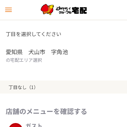
メ
ニ
ュ
ー
丁目を選択してください
を
開
く
愛知県 犬山市 字角池
の宅配エリア選択
丁目なし（1）
店舗のメニューを確認する
ガスト