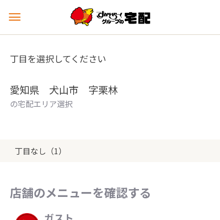
メ
ニ
ュ
ー
丁目を選択してください
を
開
く
愛知県 犬山市 字栗林
の宅配エリア選択
丁目なし（1）
店舗のメニューを確認する
ガスト