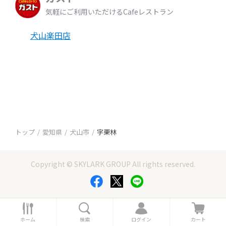
気軽にご利用いただけるCafeレストラン
犬山楽田店
トップ
愛知県
犬山市
字栗林
Copyright © SKYLARK GROUP All rights reserved.
ホ
検
ロ
カ
ー
索
グ
ー
ホーム
検索
ログイン
カート